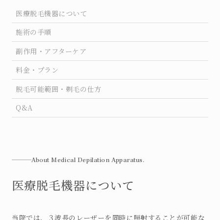
BEAUTY
医療脱毛機器について
美容点滴・美容注射
施術の手順
副作用・アフターケア
MEDICINE
料金・プラン
美容内服
脱毛可能範囲・剃毛の仕方
Q&A
REMOVAL
医療脱毛
About Medical Depilation Apparatus.
SLIMMING
医療脱毛機器について
痩身・医療ダイエット
当院では、３波長のレーザーを同時に照射することが可能な