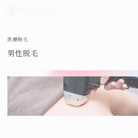
TOP
トップ
医療脱毛
男性脱毛
RECRUIT
求人情報
NEWS
お知らせ
PRICE
料金表
FACIAL
美容医療・美肌治療