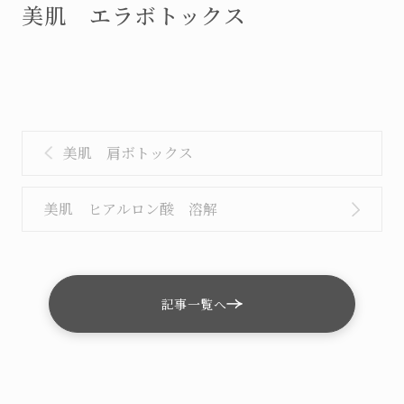
美肌 エラボトックス
BEAUTY
美容点滴・美容注射
MEDICINE
投
美容内服
美肌 肩ボトックス
稿
ナ
美肌 ヒアルロン酸 溶解
REMOVAL
ビ
医療脱毛
ゲ
ー
記事一覧へ
SLIMMING
シ
痩身・医療ダイエット
ョ