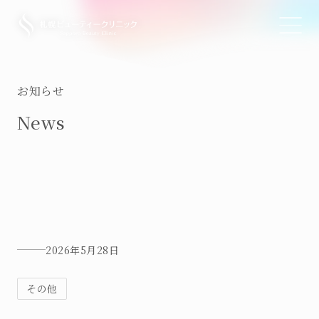
TOP
トップ
お知らせ
News
RECRUIT
求人情報
NEWS
お知らせ
PRICE
料金表
2026年5月28日
FACIAL
美容医療・美肌治療
その他